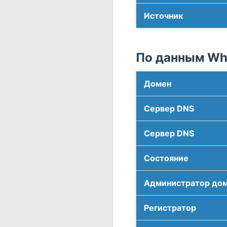
Источник
По данным Who
Домен
Сервер DNS
Сервер DNS
Соcтояние
Администратор до
Регистратор